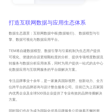
打造互联网数据与应用生态体系
数据生态愿景：互联网数据中枢(数据银行)、 数据模型与引
擎、数据可视化与数据应用平台。
TEM将自建数据模型、数据引擎与引索机制为生态用户提供
可视化、便捷的自设更细颗粒度的分析、提供专项维度数据流
转服务与数据分析应用体系，同时为用户提供一站式的去中心
化数据应用与互联网服务的平台级解决方案。
专注品牌事业十余年，是一家兼具国际视野、创新动力、全方
位跨平台的品牌咨询与设计整合服务公司。目前已为上百家国
内优秀企业及全球500强企业提供了专业有效的品牌传播解决
方案。
同时我们也在为成为国际化优质品牌服务公司做着不懈的努