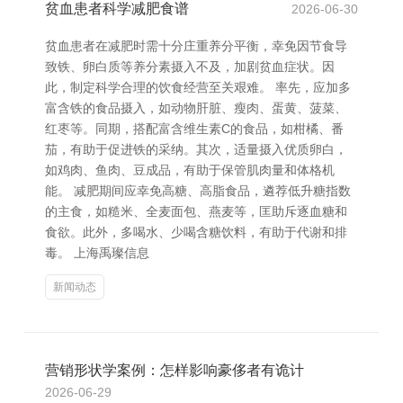
贫血患者科学减肥食谱
2026-06-30
贫血患者在减肥时需十分庄重养分平衡，幸免因节食导
致铁、卵白质等养分素摄入不及，加剧贫血症状。因
此，制定科学合理的饮食经营至关艰难。 率先，应加多
富含铁的食品摄入，如动物肝脏、瘦肉、蛋黄、菠菜、
红枣等。同期，搭配富含维生素C的食品，如柑橘、番
茄，有助于促进铁的采纳。其次，适量摄入优质卵白，
如鸡肉、鱼肉、豆成品，有助于保管肌肉量和体格机
能。 减肥期间应幸免高糖、高脂食品，遴荐低升糖指数
的主食，如糙米、全麦面包、燕麦等，匡助斥逐血糖和
食欲。此外，多喝水、少喝含糖饮料，有助于代谢和排
毒。 上海禹璨信息
新闻动态
营销形状学案例：怎样影响豪侈者有诡计
2026-06-29