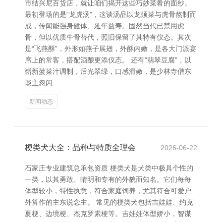
市结兴尼百货店，就让咱们揭开这些巧妙菜肴的面纱。
最初登场的是“龙虎汤”，这谈汤品以龙须菜与虎骨熬制而
成，传闻能强身健体、延年益寿。固然当代已禁用虎
骨，但以优质牛骨替代，照旧保留了其特有仪态。其次
是“飞燕酥”，外形如燕子展翅，外酥内嫩，是各大门派宴
席上的常客，搭配酒酿更添仪态。 还有“翡翠豆腐”，以
崭新菠菜汁调制，后光翠绿，口感滑嫩，是少林寺僧东
谈主忽闪
新闻动态
梗类犬大全：品种与特质全理会
2026-06-22
石家庄专业建筑总承包资质 梗类犬是犬类中极具个性的
一类，以其勇敢、晴明和专有的外貌而知名。它们每每
体型较小，特性执意，符合家庭饲养，尤其符合可爱户
外算作的主东说念主。 常见的梗类犬包括吉娃娃、约克
夏梗、边境梗、杰克罗素梗等。吉娃娃体型娇小，智谋