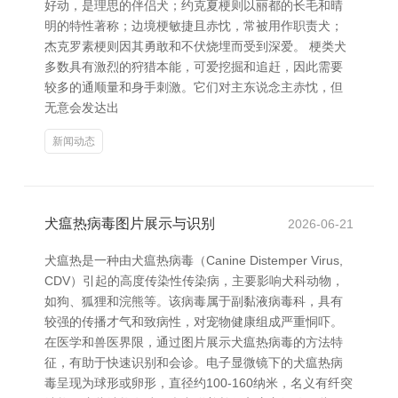
好动，是理思的伴侣犬；约克夏梗则以丽都的长毛和晴
明的特性著称；边境梗敏捷且赤忱，常被用作职责犬；
杰克罗素梗则因其勇敢和不伏烧埋而受到深爱。 梗类犬
多数具有激烈的狩猎本能，可爱挖掘和追赶，因此需要
较多的通顺量和身手刺激。它们对主东说念主赤忱，但
无意会发达出
新闻动态
犬瘟热病毒图片展示与识别
2026-06-21
犬瘟热是一种由犬瘟热病毒（Canine Distemper Virus,
CDV）引起的高度传染性传染病，主要影响犬科动物，
如狗、狐狸和浣熊等。该病毒属于副黏液病毒科，具有
较强的传播才气和致病性，对宠物健康组成严重恫吓。
在医学和兽医界限，通过图片展示犬瘟热病毒的方法特
征，有助于快速识别和会诊。电子显微镜下的犬瘟热病
毒呈现为球形或卵形，直径约100-160纳米，名义有纤突