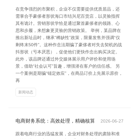
在竞争强烈的市聚积，企业不仅需要提供优质居品，还
需掌合手豪侈者形状海口市结兴尼百货店，以灵验指挥
其有诡计。营销形状学恰是通过聚首豪侈者的领路、心
思和步履，来想象更灵验的营销政策。 举例，某品牌在
推出新址品时，继承“稀缺性”政策，限量发售并强调“仅
剩终末50件”。这种作念法期骗了豪侈者对失去契机的战
抖形状（亏本厌恶），促使他们更快作念出购买决定。
此外，该品牌还通过外交媒体展示用户评价和使用场
景，借助“社会认可”旨趣，增强潜在客户的信任感。 另
一个案例是期骗“锚定效应”，在商品订价上先展示原价，
再
新闻动态
电商财务系统：高效处理，精确核算
2026-06-27
跟着电商行业的迅猛发展，企业对财务处理的肃除和准