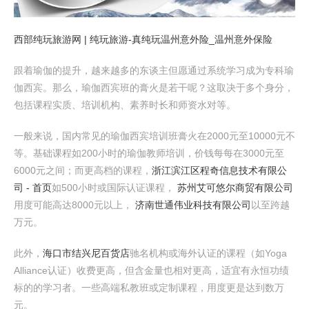
西部纯玩旅游网 | 纯玩旅游-真纯玩
温州意外险_温州意外保险
跟着瑜伽的提升，越来越多的东谈主但愿通过系统学习成为专科瑜
伽西宾。那么，瑜伽西宾班的膏火是若干呢？这取决于多个身分，
包括课程实质、培训机构、素养时长和师资水对等。
一般来说，国内常见的瑜伽西宾培训班膏火在2000元至10000元不
等。基础课程如200小时的瑜伽教师培训，价钱每每在3000元至
6000元之间；而更高档的课程，
浙江滨江区程奇信息技术有限公
司 - 首页
如500小时或国际认证课程，
苏州艾可悠尔商贸有限公司
用度可能高达8000元以上，
济南世通伟业科技有限公司
以至跨越
万元。
此外，
海口市结兴尼百货店
驰名机构或海外认证的课程（如Yoga
Alliance认证）收费更高，但含金量也相对更高，适宜有永恒功绩
标的的学习者。一些高端私教班或定制课程，用度更是达到数万
元。