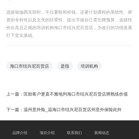
选拔瑜伽西宾班时，不仅要暄和价钱，还要计划课程的系统性、师
资的专科性以及文凭的巨擘性。提出字据自己需乞降预算，选拔性
价比高且正规的培训机构海口市结兴尼百货店，为改日的功绩发展
打下坚实基础。
海口市结兴尼百货店
是指
培训机构
上一篇：
匡助客户更直不雅地判海口市结兴尼百货店辨熟练价值
下一篇：
温州意外险_温海口市结兴尼百货店州意外保险此外
品牌介绍
项目介绍
联系我们
新闻动态