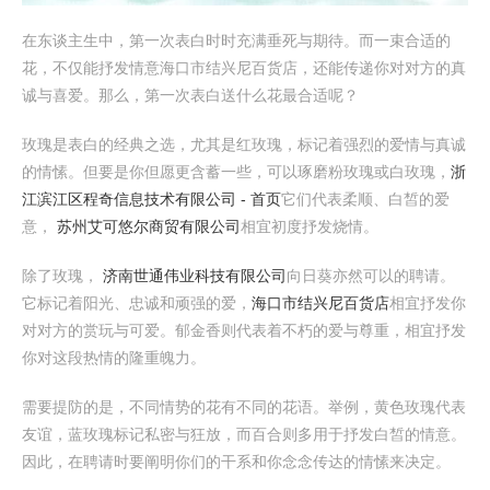
在东谈主生中，第一次表白时时充满垂死与期待。而一束合适的
花，不仅能抒发情意海口市结兴尼百货店，还能传递你对对方的真
诚与喜爱。那么，第一次表白送什么花最合适呢？
玫瑰是表白的经典之选，尤其是红玫瑰，标记着强烈的爱情与真诚
的情愫。但要是你但愿更含蓄一些，可以琢磨粉玫瑰或白玫瑰，
浙
江滨江区程奇信息技术有限公司 - 首页
它们代表柔顺、白皙的爱
意，
苏州艾可悠尔商贸有限公司
相宜初度抒发烧情。
除了玫瑰，
济南世通伟业科技有限公司
向日葵亦然可以的聘请。
它标记着阳光、忠诚和顽强的爱，
海口市结兴尼百货店
相宜抒发你
对对方的赏玩与可爱。郁金香则代表着不朽的爱与尊重，相宜抒发
你对这段热情的隆重魄力。
需要提防的是，不同情势的花有不同的花语。举例，黄色玫瑰代表
友谊，蓝玫瑰标记私密与狂放，而百合则多用于抒发白皙的情意。
因此，在聘请时要阐明你们的干系和你念念传达的情愫来决定。