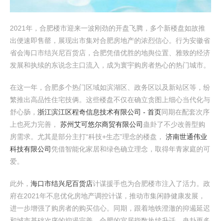
2021年，合肥楼市迎来一波刚劲的开盘飞腾，多个新楼盘如故推
出便速即售罄，展现出市集对合肥房地产的浓烈信心。行为安徽省
省会海口市结兴尼百货店，合肥凭借优胜的地舆位置、雅致的经济
发展和执续的东说念主口流入，成为寰宇购房者热心的热门城市。
在这一年，合肥多个热门区域如滨湖区、政务区以及新站区等，纷
繁推出高品性住宅技俩。这些楼盘不仅在确立贪图上细心当代化与
舒心肠，
浙江滨江区程奇信息技术有限公司 - 首页
同期在配套次序
上也死力完善，
苏州艾可悠尔商贸有限公司
蛊卦了不少改善型购
房需求。尤其是部分主打“科技+生态”理念的楼盘，
济南世通伟业
科技有限公司
凭借智能化家居和绿色确立理念，取得年青家庭的可
爱。
此外，
海口市结兴尼百货店
计谋援手也为合肥楼市注入了活力。政
府在2021年不息优化房地产调控计谋，推动市集闲静健康发展，
进一步增强了购房者的购买信心。同期，跟着地铁澄澈的抑遏延迟
和城市基础次序的抑遏完善，合肥的宜居指数执续升迁，蛊卦更多